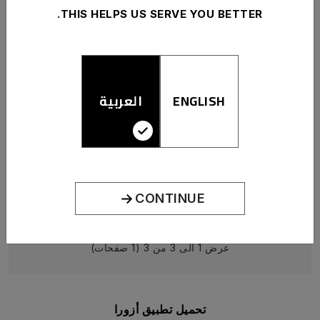
THIS HELPS US SERVE YOU BETTER.
العناية بالأظافر
ازورا - مقوي الأظافر فائق القوة
15.000 KD
ENGLISH
العربية
اضافة للسلة
اشتري الآن
CONTINUE
عرض 1 الى 3 من 3 (1 صفحات)
تحميل تطبيق أزورا