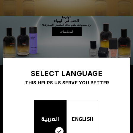
كولونيا
الحب في الهواء
دع سطوعك يلمع مثل الشمس المشرقة!
استكشاف
SELECT LANGUAGE
خدمات أزورا
THIS HELPS US SERVE YOU BETTER.
الشحن القياسية
ENGLISH
العربية
استمتع بشحن قياسي مجاني