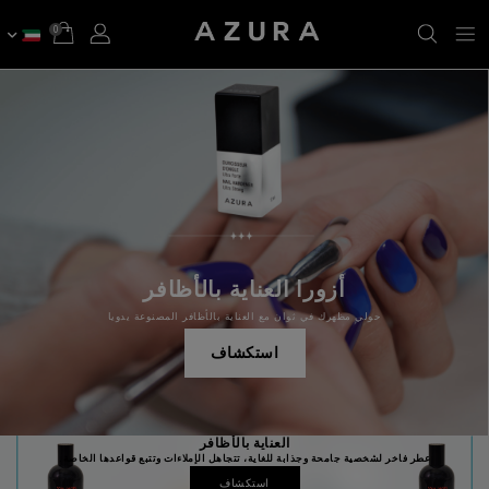
0
أزورا العناية بالأظافر
حولي مظهرك في ثوان مع العناية بالأظافر المصنوعة يدويا
استكشاف
العناية بالأظافر
عطر فاخر لشخصية جامحة وجذابة للغاية، تتجاهل الإملاءات وتتبع قواعدها الخاصة.
استكشاف